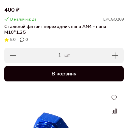
400 ₽
В наличии: да
EPCGQ269
Стальной фитинг переходник папа AN4 - папа
M10*1.25
5.0
0
1
шт
В корзину