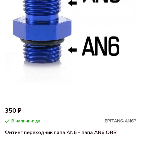
350 ₽
В наличии: да
EPJTAN6-AN6P
Фитинг переходник папа AN6 - папа AN6 ORB