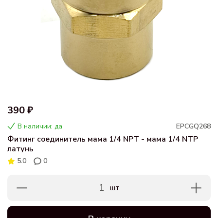
390 ₽
В наличии: да
EPCGQ268
Фитинг соединитель мама 1/4 NPT - мама 1/4 NTP
латунь
5.0
0
1
шт