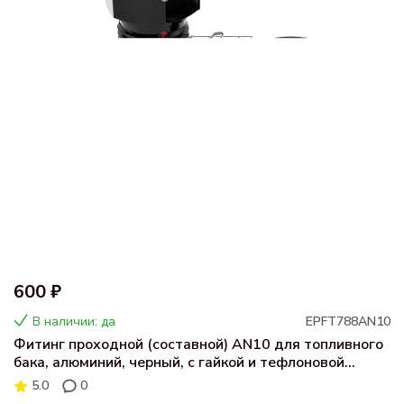
600 ₽
В наличии: да
EPFT788AN10
Фитинг проходной (составной) AN10 для топливного
бака, алюминий, черный, с гайкой и тефлоновой
шайбой
5.0
0