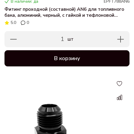
В наличии: да
EPFT788AN6
Фитинг проходной (составной) AN6 для топливного
бака, алюминий, черный, с гайкой и тефлоновой
шайбой
5.0
0
1
шт
В корзину