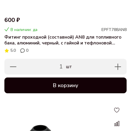
600 ₽
В наличии: да
EPFT788AN8
Фитинг проходной (составной) AN8 для топливного
бака, алюминий, черный, с гайкой и тефлоновой
шайбой
5.0
0
1
шт
В корзину