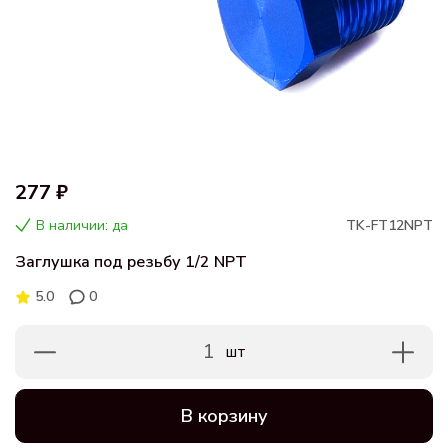
277 ₽
В наличии: да
TK-FT12NPT
Заглушка под резьбу 1/2 NPT
5.0
0
1
шт
В корзину