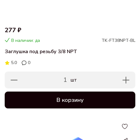
277 ₽
В наличии: да
TK-FT38NPT-BL
Заглушка под резьбу 3/8 NPT
5.0
0
1
шт
В корзину